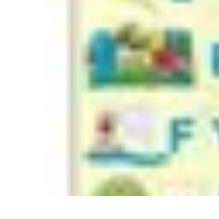
Apprendre Rubik Cube
Astuces et conseils
Apprentissage
Techniques d'apprentissage
Méthodes
Apprendre Rubik Cube