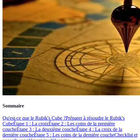
Sommaire
Qu'est-ce que le Rubik's Cube ?
Préparer à résoudre le Rubik's
Cube
Étape 1 : La croix
Étape 2 : Les coins de la première
couche
Étape 3 : La deuxième couche
Étape 4 : La croix de la
dernière couche
Étape 5 : Les coins de la dernière couche
Checklist et