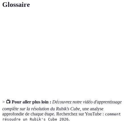
Glossaire
Terme
Définition
Séquence de mouvements pour atteindre une
Algorithme
position souhaitée.
L'une des six surfaces du cube, chacune représentant
Face
une couleur.
Les pièces centrales qui montrent la couleur de
Centre
chaque face.
>
📺 Pour aller plus loin :
Découvrez notre vidéo d'apprentissage
complète sur la résolution du Rubik's Cube,
une analyse
approfondie de chaque étape. Recherchez sur YouTube :
comment
.
résoudre un Rubik's Cube 2026