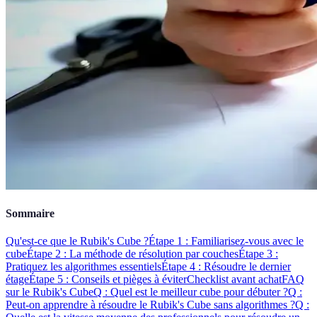
Sommaire
Qu'est-ce que le Rubik's Cube ?
Étape 1 : Familiarisez-vous avec le
cube
Étape 2 : La méthode de résolution par couches
Étape 3 :
Pratiquez les algorithmes essentiels
Étape 4 : Résoudre le dernier
étage
Étape 5 : Conseils et pièges à éviter
Checklist avant achat
FAQ
sur le Rubik's Cube
Q : Quel est le meilleur cube pour débuter ?
Q :
Peut-on apprendre à résoudre le Rubik's Cube sans algorithmes ?
Q :