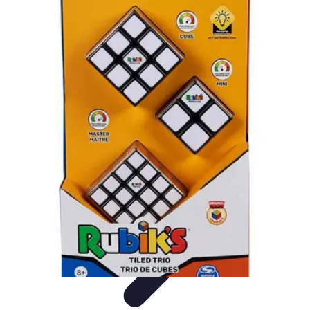
Apprendre Rubik Cube
Astuces et conseils
Apprentissage
Techniques
d'apprentissage
Méthodes d'apprentissage
Techniques
Apprendre Rubik Cube