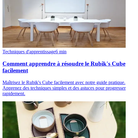
Techniques d'apprentissage
6
min
Comment apprendre à résoudre le Rubik's Cube
facilement
Maîtrisez le Rubik's Cube facilement avec notre guide pratique.
Apprenez des techniques simples et des astuces pour progresser
rapidement.