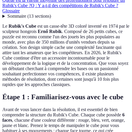
Quelle est la vitesse moyenne des professionnels pour résoudre un
Rubik's Cube ?
Q : Y a-t-il des compétitions de Rubik's Cube ?
Glossaire
Sommaire
(
13
sections
)
Le
Rubik's Cube
est un casse-tête 3D coloré inventé en 1974 par le
sculpteur hongrois
Ernő Rubik
. Composé de 26 petits cubes, ce
puzzle est reconnu comme l'un des jouets les plus populaires au
monde, avec plus de 350 millions d'unités vendues depuis sa
création. Son design simple cache une complexité fascinante qui
attire tant les amateurs que les compétiteurs. En 2026, le Rubik's
Cube continue d'être un accessoire incontournable pour le
développement de la logique et de la concentration. Que vous soyez
un débutant cherchant à comprendre les bases ou un passionné
souhaitant perfectionner vos compétences, il existe plusieurs
méthodes de résolution, dont certaines sont jusqu'à 10 fois plus
rapides que les approches classiques.
Étape 1 : Familiarisez-vous avec le cube
Avant de vous lancer dans la résolution, il est essentiel de bien
comprendre la structure du Rubik's Cube. Chaque cube possède
6
faces
, chacune d'une couleur différente : rouge, bleu, vert, orange,
jaune et blanc. Prenez le temps de manipuler le cube pour vous
habituer à ses mouvements : chaque face tourne, ce qui crée