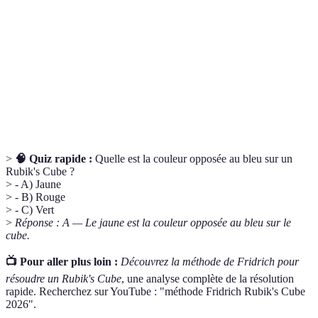
Algorithme
pour résoudre une partie du cube.
Cube de
Rubik's Cube conçu pour des rotations rapides,
vitesse
souvent utilisé par les compétiteurs.
Chaque niveau de cubes dans le Rubik's Cube, qui
Couche
se résout successivement.
>
🧠 Quiz rapide :
Quelle est la couleur opposée au bleu sur un
Rubik's Cube ?
> - A) Jaune
> - B) Rouge
> - C) Vert
>
Réponse : A — Le jaune est la couleur opposée au bleu sur le
cube.
📺 Pour aller plus loin :
Découvrez la méthode de Fridrich pour
résoudre un Rubik's Cube
, une analyse complète de la résolution
rapide. Recherchez sur YouTube : "méthode Fridrich Rubik's Cube
2026".