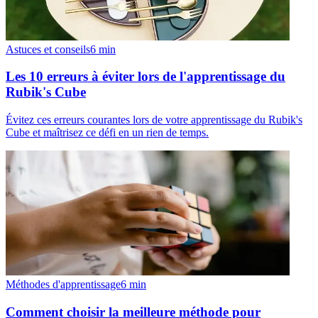
Astuces et conseils
6
min
Les 10 erreurs à éviter lors de l'apprentissage du
Rubik's Cube
Évitez ces erreurs courantes lors de votre apprentissage du Rubik's
Cube et maîtrisez ce défi en un rien de temps.
Méthodes d'apprentissage
6
min
Comment choisir la meilleure méthode pour