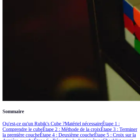
Sommaire
Qu'est-ce qu'un Rubik's Cube ?
Matériel nécessaire
Étape 1 :
Comprendre le cube
Étape 2 : Méthode de la croix
Étape 3 : Terminer
la première couche
Étape 4 : Deuxième couche
Étape 5 : Croix sur la