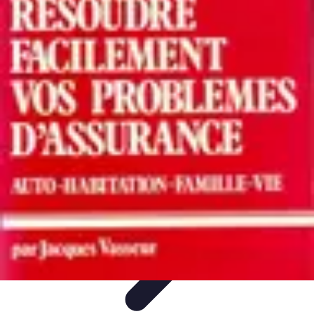
Apprendre Rubik Cube
Astuces et conseils
Apprentissage
Techniques
d'apprentissage
Méthodes d'apprentissage
Techniques
Apprendre Rubik Cube