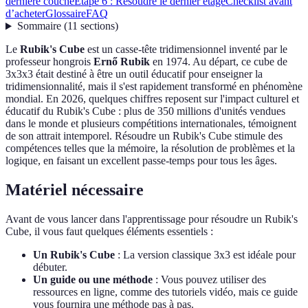
dernière couche
Étape 6 : Résoudre le dernier étage
Checklist avant
d’acheter
Glossaire
FAQ
Sommaire
(
11
sections
)
Le
Rubik's Cube
est un casse-tête tridimensionnel inventé par le
professeur hongrois
Ernő Rubik
en 1974. Au départ, ce cube de
3x3x3 était destiné à être un outil éducatif pour enseigner la
tridimensionnalité, mais il s'est rapidement transformé en phénomène
mondial. En 2026, quelques chiffres reposent sur l'impact culturel et
éducatif du Rubik's Cube : plus de 350 millions d'unités vendues
dans le monde et plusieurs compétitions internationales, témoignent
de son attrait intemporel. Résoudre un Rubik's Cube stimule des
compétences telles que la mémoire, la résolution de problèmes et la
logique, en faisant un excellent passe-temps pour tous les âges.
Matériel nécessaire
Avant de vous lancer dans l'apprentissage pour résoudre un Rubik's
Cube, il vous faut quelques éléments essentiels :
Un Rubik's Cube
: La version classique 3x3 est idéale pour
débuter.
Un guide ou une méthode
: Vous pouvez utiliser des
ressources en ligne, comme des tutoriels vidéo, mais ce guide
vous fournira une méthode pas à pas.