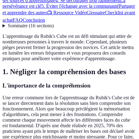
ses sources d'apprentissage
4. Se décourager trop rapidement
La
persévérance est clé
5. Éviter l'échange avec la communauté
Partager
et apprendre des autres
📺 Ressource Vidéo
Glossaire
Checklist avant
achat
FAQ
Conclusion
Sommaire
(
16
sections
)
L'apprentissage du Rubik's Cube est un défi stimulant qui attire de
nombreuses personnes à travers le monde. Cependant, plusieurs
pièges peuvent freiner la progression des novices. Cet article mettra
en lumière les erreurs fréquentes et vous proposera des conseils
pratiques pour améliorer votre expérience d'apprentissage.
1. Négliger la compréhension des bases
L'importance de la compréhension
Une erreur commune lors de l'apprentissage du Rubik's Cube est de
se lancer directement dans la résolution sans bien comprendre son
fonctionnement. Alors que beaucoup privilégient la mémorisation
d'algorithmes, cela peut mener à des frustrations. Comprendre
comment chaque mouvement affecte les différentes faces du cube
est fondamental. D'après une étude réalisée en 2025, 70% des
praticiens ayant pris le temps de maîtriser les bases ont déclaré avoir
une expérience plus enrichissante et moins stressante. Pour ce faire,