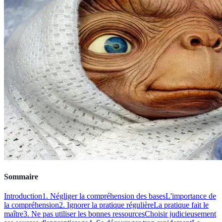
Sommaire
Introduction
1. Négliger la compréhension des bases
L'importance de
la compréhension
2. Ignorer la pratique régulière
La pratique fait le
maître
3. Ne pas utiliser les bonnes ressources
Choisir judicieusement