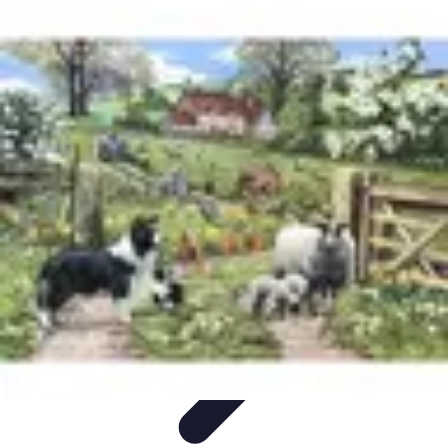
Apprendre Rubik Cube
Astuces et conseils
Apprentissage
Techniques
d'apprentissage
Méthodes d'apprentissage
Techniques
Apprendre Rubik Cube