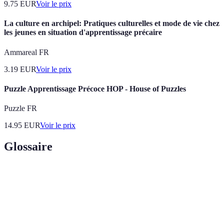
9.75
EUR
Voir le prix
La culture en archipel: Pratiques culturelles et mode de vie chez
les jeunes en situation d'apprentissage précaire
Ammareal FR
3.19
EUR
Voir le prix
Puzzle Apprentissage Précoce HOP - House of Puzzles
Puzzle FR
14.95
EUR
Voir le prix
Glossaire
Terme
Définition
Cube
Un puzzle tridimensionnel avec des faces colorées.
Une séquence de mouvements pour résoudre le