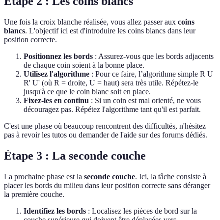
Étape 2 : Les coins blancs
Une fois la croix blanche réalisée, vous allez passer aux
coins
blancs
. L'objectif ici est d'introduire les coins blancs dans leur
position correcte.
Positionnez les bords
: Assurez-vous que les bords adjacents
de chaque coin soient à la bonne place.
Utilisez l'algorithme
: Pour ce faire, l’algorithme simple R U
R' U' (où R = droite, U = haut) sera très utile. Répétez-le
jusqu'à ce que le coin blanc soit en place.
Fixez-les en continu
: Si un coin est mal orienté, ne vous
découragez pas. Répétez l'algorithme tant qu'il est parfait.
C'est une phase où beaucoup rencontrent des difficultés, n'hésitez
pas à revoir les tutos ou demander de l'aide sur des forums dédiés.
Étape 3 : La seconde couche
La prochaine phase est la
seconde couche
. Ici, la tâche consiste à
placer les bords du milieu dans leur position correcte sans déranger
la première couche.
Identifiez les bords
: Localisez les pièces de bord sur la
couche supérieure qui doivent être déplacées vers