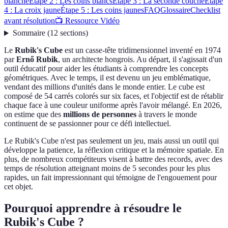
blanche
Étape 2 : Les coins blancs
Étape 3 : La seconde couche
Étape
4 : La croix jaune
Étape 5 : Les coins jaunes
FAQ
Glossaire
Checklist
avant résolution
📺 Ressource Vidéo
Sommaire
(
12
sections
)
Le
Rubik's Cube
est un casse-tête tridimensionnel inventé en 1974
par
Ernő Rubik
, un architecte hongrois. Au départ, il s'agissait d'un
outil éducatif pour aider les étudiants à comprendre les concepts
géométriques. Avec le temps, il est devenu un jeu emblématique,
vendant des millions d'unités dans le monde entier. Le cube est
composé de 54 carrés colorés sur six faces, et l'objectif est de rétablir
chaque face à une couleur uniforme après l'avoir mélangé. En 2026,
on estime que des
millions de personnes
à travers le monde
continuent de se passionner pour ce défi intellectuel.
Le Rubik's Cube n'est pas seulement un jeu, mais aussi un outil qui
développe la patience, la réflexion critique et la mémoire spatiale. En
plus, de nombreux compétiteurs visent à battre des records, avec des
temps de résolution atteignant moins de 5 secondes pour les plus
rapides, un fait impressionnant qui témoigne de l'engouement pour
cet objet.
Pourquoi apprendre à résoudre le
Rubik's Cube ?