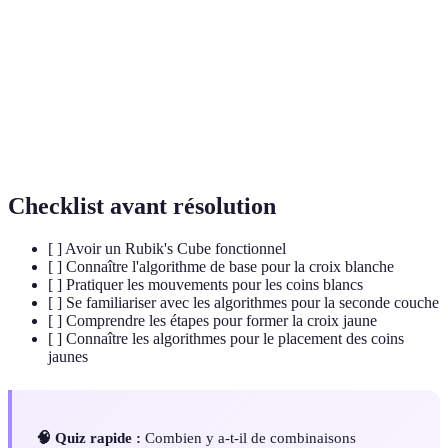
Les différentes sections d'un Rubik's Cube,
Couche
généralement référencées comme supérieure,
intermédiaire et inférieure.
Le mouvement effectué pour manipuler les faces du
Rotation
cube, crucial pour aligner les couleurs.
Checklist avant résolution
[ ] Avoir un Rubik's Cube fonctionnel
[ ] Connaître l'algorithme de base pour la croix blanche
[ ] Pratiquer les mouvements pour les coins blancs
[ ] Se familiariser avec les algorithmes pour la seconde couche
[ ] Comprendre les étapes pour former la croix jaune
[ ] Connaître les algorithmes pour le placement des coins
jaunes
🧠 Quiz rapide :
Combien y a-t-il de combinaisons