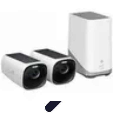
Apprendre Rubik Cube
Astuces et conseils
Apprentissage
Techniques
d'apprentissage
Méthodes d'apprentissage
Techniques
Apprendre Rubik Cube