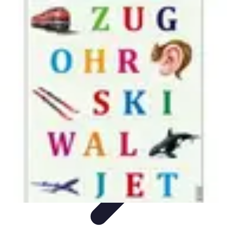
Apprendre Rubik Cube
Astuces et conseils
Apprentissage
Techniques
d'apprentissage
Méthodes d'apprentissage
Techniques
Apprendre Rubik Cube