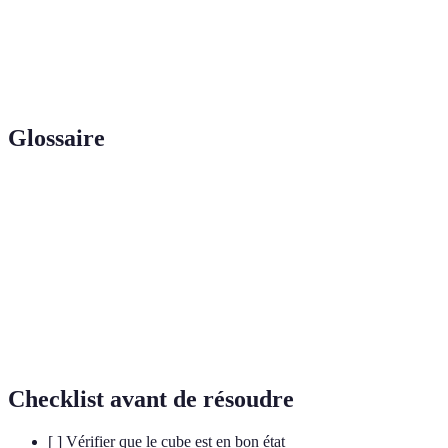
Fridrich
optimisée
efficace
maîtriser
Méthode
Intuition et
Très
Pas idéale pour le
roux
réflexion
amusante
speedcubing
Glossaire
Terme
Définition
Algorithme
Suite de mouvements à appliquer
Cube
Puzzle en 3D à résoudre
Layer
Une des trois couches du Rubik's Cube
Checklist avant de résoudre
[ ] Vérifier que le cube est en bon état