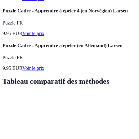
Puzzle Cadre - Apprendre à épeler 4 (en Norvégien) Larsen
Puzzle FR
9.95
EUR
Voir le prix
Puzzle Cadre - Apprendre à épeler (en Allemand) Larsen
Puzzle FR
9.95
EUR
Voir le prix
Tableau comparatif des méthodes
Méthode
Description
Avantages
Inconvénients
Méthode
Résolution
Facile à
Prend beaucoup
en couches
par étapes
comprendre
de temps
Méthode
Résolution
Rapide,
Difficile à