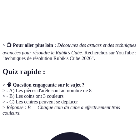
Séquence de mouvements pour résoudre une partie
Algorithme
du cube.
Face
Un des six côtés du cube, chacun d'une couleur.
>
📺 Pour aller plus loin :
Découvrez des astuces et des techniques
avancées pour résoudre le Rubik's Cube.
Recherchez sur YouTube :
"techniques de résolution Rubik's Cube 2026".
Quiz rapide :
>
🧠 Question engageante sur le sujet ?
> - A) Les pièces d'arête sont au nombre de 8
> - B) Les coins ont 3 couleurs
> - C) Les centres peuvent se déplacer
>
Réponse : B — Chaque coin du cube a effectivement trois
couleurs.