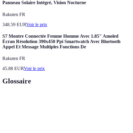
Panneau Solaire Intégré, Vision Nocturne
Rakuten FR
348.59
EUR
Voir le prix
S7 Montre Connectée Femme Homme Avec 1.85" Amoled
Écran Résolution 390x450 Ppi Smartwatch Avec Bluetooth
Appel Et Message Multiples Fonctions De
Rakuten FR
45.88
EUR
Voir le prix
Glossaire
Terme
Définition
Rubik's
Puzzle 3D coloré à résoudre en alignant les
Cube
couleurs.