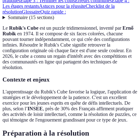
pratiques
Étape 3 : Terminer les coins
Erreurs communes
Étape 4 :
Les étages restants
Astuces pour la réussite
Checklist de la
résolution
Glossaire
Quiz rapide :
Sommaire
(
15
sections
)
Le
Rubik's Cube
est un puzzle tridimensionnel, inventé par
Ernő
Rubik
en 1974. Il se compose de six faces colorées, chacune
pouvant tourner indépendamment, ce qui crée des configurations
infinies. Résoudre le Rubik's Cube signifie retrouver la
configuration originale où chaque face est d'une seule couleur. En
2026, le cube a connu un regain d'intérêt avec des compétitions et
des communautés en ligne qui partagent des techniques de
résolution.
Contexte et enjeux
L'apprentissage du Rubik's Cube favorise la logique, l'application de
stratégies et le développement de la patience. C'est un excellent
exercice pour les jeunes esprits en quête de défis intellectuels. De
plus, selon l’
INSEE
, près de 30% des Français affirment pratiquer
des activités de loisir intellectuel, comme la résolution de puzzles, ce
qui témoigne de l'engouement grandissant pour ce type de jeux.
Préparation à la résolution