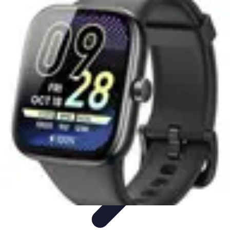
Apprendre Rubik Cube
Astuces et conseils
Apprentissage
Techniques
d'apprentissage
Méthodes d'apprentissage
Techniques
Apprendre Rubik Cube