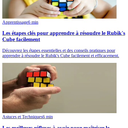
Apprentissage
6
min
Les étapes clés pour apprendre à résoudre le Rubik's
Cube facilement
Découvrez les étapes essentielles et des conseils pratiques pour
apprendre à résoudre le Rubik's Cube facilement et efficacement.
Astuces et Techniques
6
min
Les meilleurs réflexes à avoir pour maîtriser le