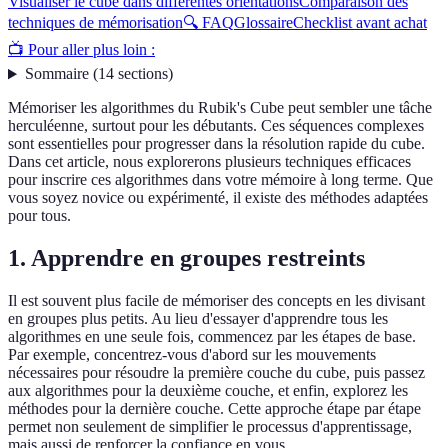
Visualiser le cube dans différentes orientations
Comparaison des
techniques de mémorisation
🔍 FAQ
Glossaire
Checklist avant achat
📺 Pour aller plus loin :
Sommaire
(
14
sections
)
Mémoriser les algorithmes du Rubik's Cube peut sembler une tâche
herculéenne, surtout pour les débutants. Ces séquences complexes
sont essentielles pour progresser dans la résolution rapide du cube.
Dans cet article, nous explorerons plusieurs techniques efficaces
pour inscrire ces algorithmes dans votre mémoire à long terme. Que
vous soyez novice ou expérimenté, il existe des méthodes adaptées
pour tous.
1. Apprendre en groupes restreints
Il est souvent plus facile de mémoriser des concepts en les divisant
en groupes plus petits. Au lieu d'essayer d'apprendre tous les
algorithmes en une seule fois, commencez par les étapes de base.
Par exemple, concentrez-vous d'abord sur les mouvements
nécessaires pour résoudre la première couche du cube, puis passez
aux algorithmes pour la deuxième couche, et enfin, explorez les
méthodes pour la dernière couche. Cette approche étape par étape
permet non seulement de simplifier le processus d'apprentissage,
mais aussi de renforcer la confiance en vous.