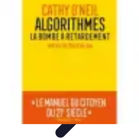
Apprendre Rubik Cube
Astuces et conseils
Apprentissage
Techniques
d'apprentissage
Méthodes d'apprentissage
Techniques
Apprendre Rubik Cube