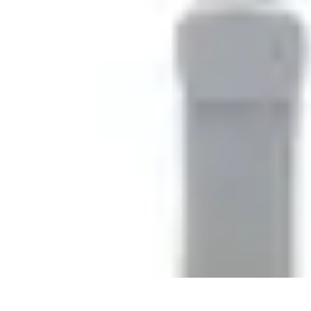
Apprendre Rubik Cube
Astuces et conseils
Apprentissage
Techniques d'apprentissage
Méthodes
Apprendre Rubik Cube