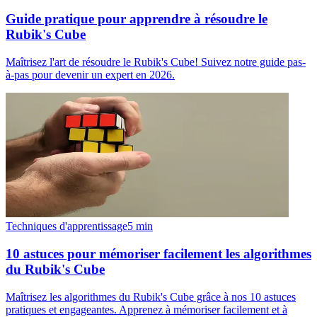
Guide pratique pour apprendre à résoudre le
Rubik's Cube
Maîtrisez l'art de résoudre le Rubik's Cube! Suivez notre guide pas-
à-pas pour devenir un expert en 2026.
Techniques d'apprentissage
5
min
10 astuces pour mémoriser facilement les algorithmes
du Rubik's Cube
Maîtrisez les algorithmes du Rubik's Cube grâce à nos 10 astuces
pratiques et engageantes. Apprenez à mémoriser facilement et à