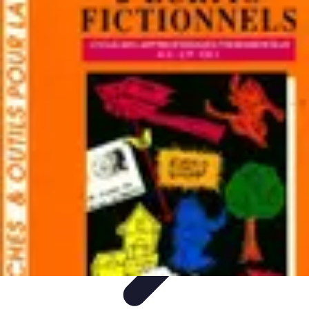
Apprendre Rubik Cube
Astuces et conseils
Apprentissage
Techniques
d'apprentissage
Méthodes d'apprentissage
Techniques
Apprendre Rubik Cube