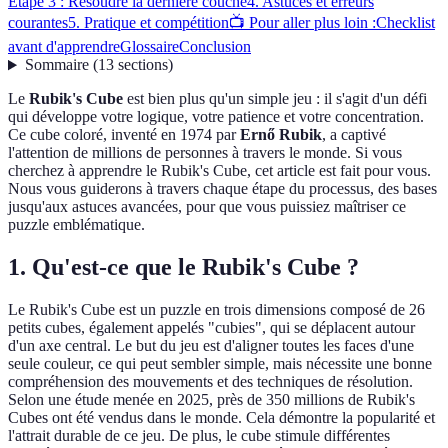
Étape 3 : Résoudre la dernière couche
4. Astuces et erreurs
courantes
5. Pratique et compétition
📺 Pour aller plus loin :
Checklist
avant d'apprendre
Glossaire
Conclusion
Sommaire
(
13
sections
)
Le
Rubik's Cube
est bien plus qu'un simple jeu : il s'agit d'un défi
qui développe votre logique, votre patience et votre concentration.
Ce cube coloré, inventé en 1974 par
Ernő Rubik
, a captivé
l'attention de millions de personnes à travers le monde. Si vous
cherchez à apprendre le Rubik's Cube, cet article est fait pour vous.
Nous vous guiderons à travers chaque étape du processus, des bases
jusqu'aux astuces avancées, pour que vous puissiez maîtriser ce
puzzle emblématique.
1. Qu'est-ce que le Rubik's Cube ?
Le Rubik's Cube est un puzzle en trois dimensions composé de 26
petits cubes, également appelés "cubies", qui se déplacent autour
d'un axe central. Le but du jeu est d'aligner toutes les faces d'une
seule couleur, ce qui peut sembler simple, mais nécessite une bonne
compréhension des mouvements et des techniques de résolution.
Selon une étude menée en 2025, près de 350 millions de Rubik's
Cubes ont été vendus dans le monde. Cela démontre la popularité et
l'attrait durable de ce jeu. De plus, le cube stimule différentes