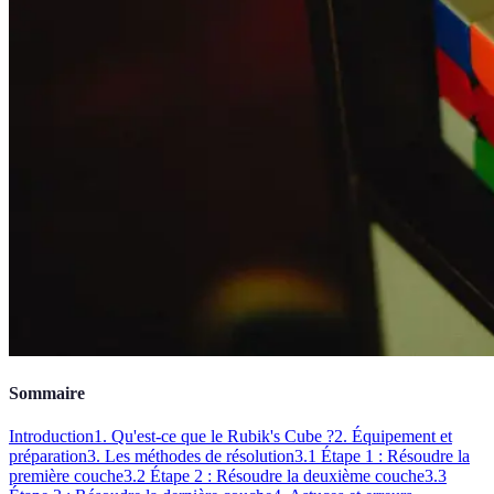
Sommaire
Introduction
1. Qu'est-ce que le Rubik's Cube ?
2. Équipement et
préparation
3. Les méthodes de résolution
3.1 Étape 1 : Résoudre la
première couche
3.2 Étape 2 : Résoudre la deuxième couche
3.3