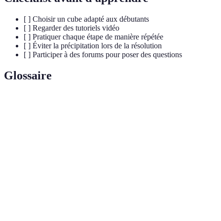
[ ] Choisir un cube adapté aux débutants
[ ] Regarder des tutoriels vidéo
[ ] Pratiquer chaque étape de manière répétée
[ ] Éviter la précipitation lors de la résolution
[ ] Participer à des forums pour poser des questions
Glossaire
Terme
Définition
Suite de mouvements nécessaires pour réaliser une
Algorithme
étape précise.
Compétition de vitesse pour résoudre le Rubik's
Speedcubing
Cube.
Configuration de la première étape, où les arêtes
Croix
d'une couleur sont alignées.