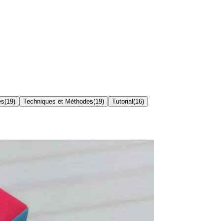
es
(
19
)
Techniques et Méthodes
(
19
)
Tutorial
(
16
)