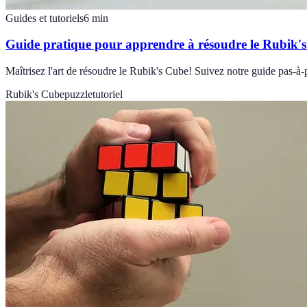
Guides et tutoriels
6
min
Guide pratique pour apprendre à résoudre le Rubik'
Maîtrisez l'art de résoudre le Rubik's Cube! Suivez notre guide pas-à
Rubik's Cube
puzzle
tutoriel