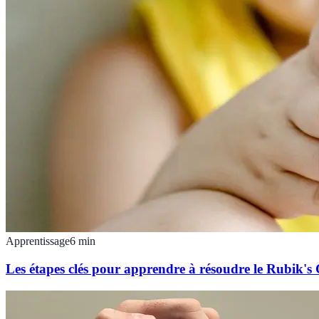
Apprentissage
6
min
Les étapes clés pour apprendre à résoudre le Rubik's