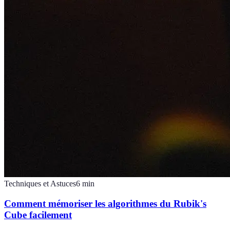
Techniques et Astuces
6
min
Comment mémoriser les algorithmes du Rubik's
Cube facilement