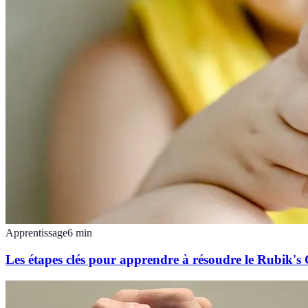
Apprentissage
6
min
Les étapes clés pour apprendre à résoudre le Rubik's