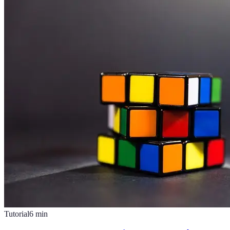
Tutorial
6
min