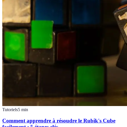
Tutoriels
5
min
Comment apprendre à résoudre le Rubik's Cube
facilement : 5 étapes clés