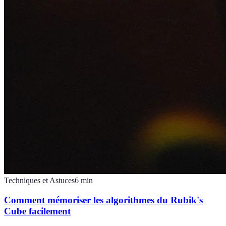
Techniques et Astuces
6
min
Comment mémoriser les algorithmes du Rubik's
Cube facilement