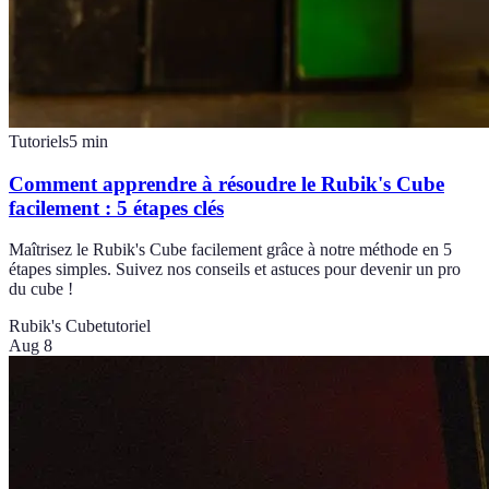
Tutoriels
5
min
Comment apprendre à résoudre le Rubik's Cube
facilement : 5 étapes clés
Maîtrisez le Rubik's Cube facilement grâce à notre méthode en 5
étapes simples. Suivez nos conseils et astuces pour devenir un pro
du cube !
Rubik's Cube
tutoriel
Aug 8