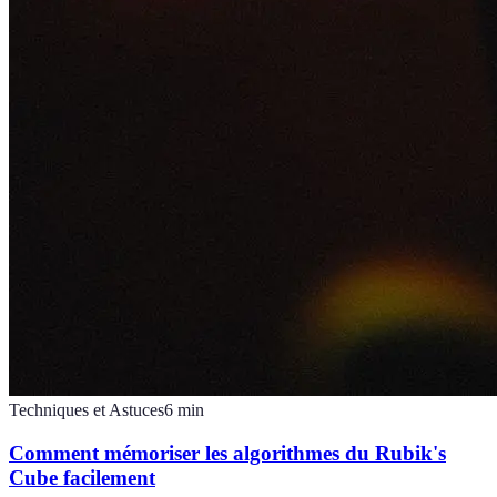
Techniques et Astuces
6
min
Comment mémoriser les algorithmes du Rubik's
Cube facilement