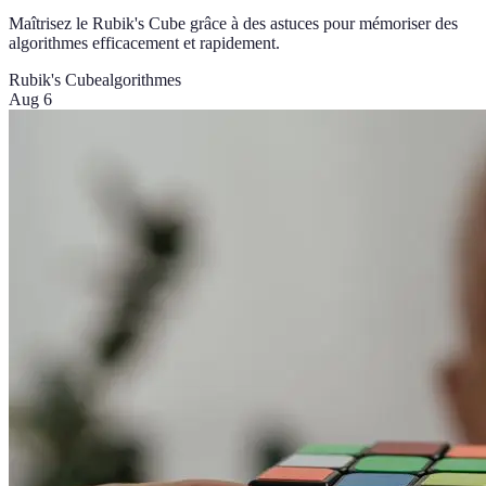
Maîtrisez le Rubik's Cube grâce à des astuces pour mémoriser des
algorithmes efficacement et rapidement.
Rubik's Cube
algorithmes
Aug 6