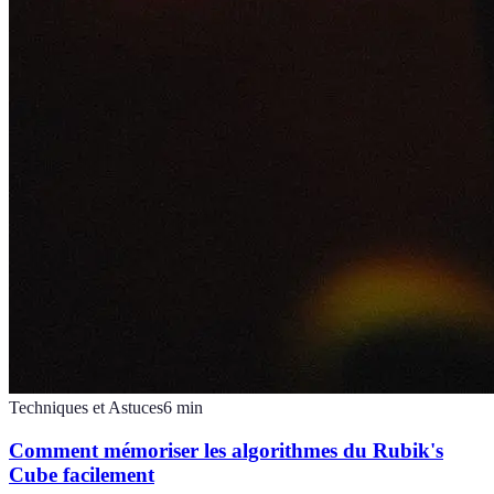
Techniques et Astuces
6
min
Comment mémoriser les algorithmes du Rubik's
Cube facilement