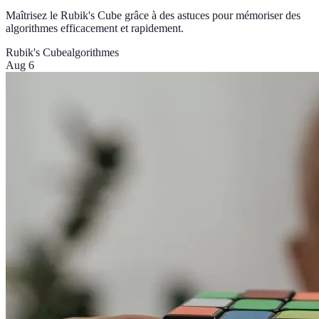
Maîtrisez le Rubik's Cube grâce à des astuces pour mémoriser des
algorithmes efficacement et rapidement.
Rubik's Cube
algorithmes
Aug 6