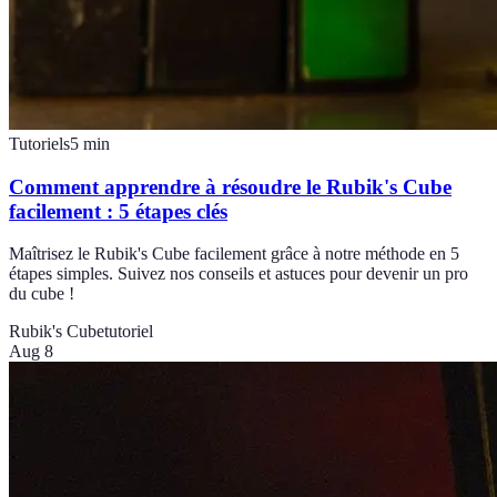
Tutoriels
5
min
Comment apprendre à résoudre le Rubik's Cube
facilement : 5 étapes clés
Maîtrisez le Rubik's Cube facilement grâce à notre méthode en 5
étapes simples. Suivez nos conseils et astuces pour devenir un pro
du cube !
Rubik's Cube
tutoriel
Aug 8