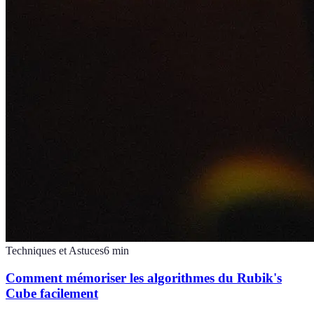
Techniques et Astuces
6
min
Comment mémoriser les algorithmes du Rubik's
Cube facilement