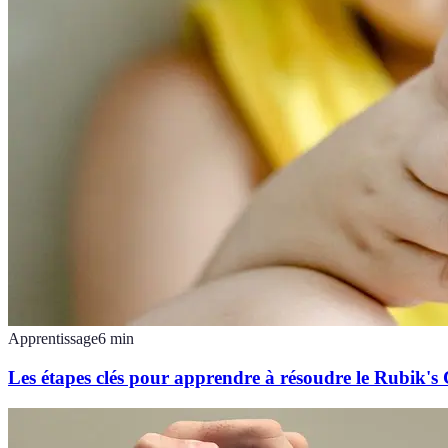
Apprentissage
6
min
Les étapes clés pour apprendre à résoudre le Rubik's