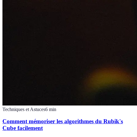
Techniques et Astuces
6
min
Comment mémoriser les algorithmes du Rubik's
Cube facilement