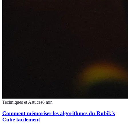
Techniques et Astuces
6
min
Comment mémoriser les algorithmes du Rubik's
Cube facilement