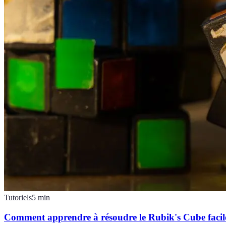
Tutoriels
5
min
Comment apprendre à résoudre le Rubik's Cube facile