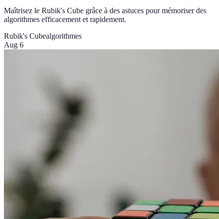
Maîtrisez le Rubik's Cube grâce à des astuces pour mémoriser des
algorithmes efficacement et rapidement.
Rubik's Cube
algorithmes
Aug 6