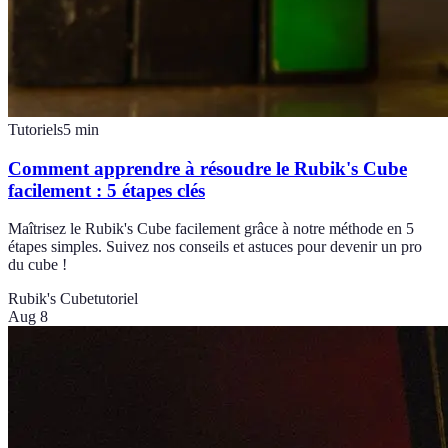
Tutoriels
5
min
Comment apprendre à résoudre le Rubik's Cube
facilement : 5 étapes clés
Maîtrisez le Rubik's Cube facilement grâce à notre méthode en 5
étapes simples. Suivez nos conseils et astuces pour devenir un pro
du cube !
Rubik's Cube
tutoriel
Aug 8