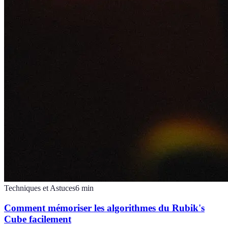
Techniques et Astuces
6
min
Comment mémoriser les algorithmes du Rubik's
Cube facilement