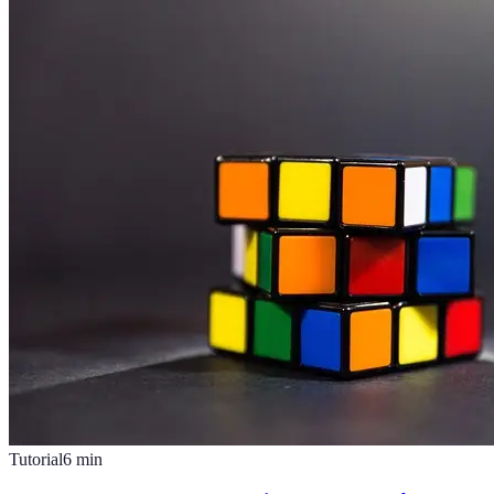
Tutorial
6
min