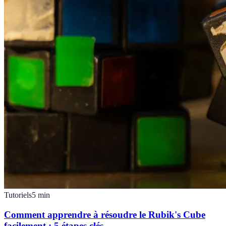
Tutoriels
5
min
Comment apprendre à résoudre le Rubik's Cube
facilement : 5 étapes clés