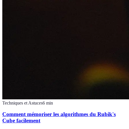
Techniques et Astuces
6
min
Comment mémoriser les algorithmes du Rubik's
Cube facilement